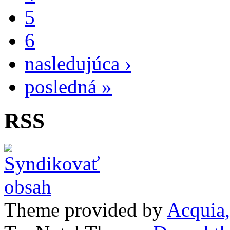
5
6
nasledujúca ›
posledná »
RSS
Theme provided by
Acquia,