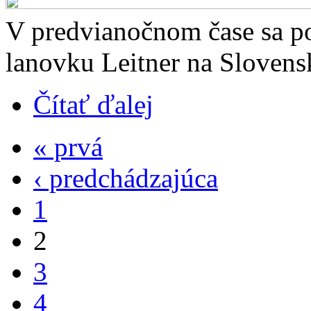
V predvianočnom čase sa p
lanovku Leitner na Slovens
Čítať ďalej
« prvá
‹ predchádzajúca
1
2
3
4