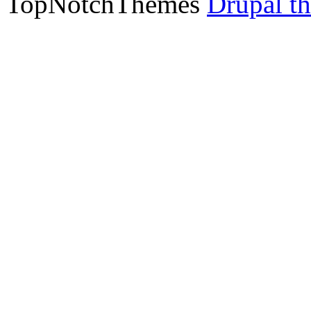
TopNotchThemes
Drupal t