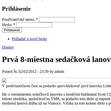
Prihlásenie
Používateľské meno:
*
Heslo:
*
Požiadať o nové heslo
Domov
Prvá 8-miestna sedačková lanovk
Posted Št, 02/02/2012 - 23:39 by admin
V predvianočnom čase sa podarilo sprevádzkovať prvú lanovku Leitn
Ide o osemmiestnu sedačkovú lanovku s modrými bublinami Scott CD
tohoto strediska, spoločnosťou TMR, sa podarilo toto dielo aj naprie
modernú lanovú dráhu už na Vianoce. Vďaka za toto krásne dielo a pe