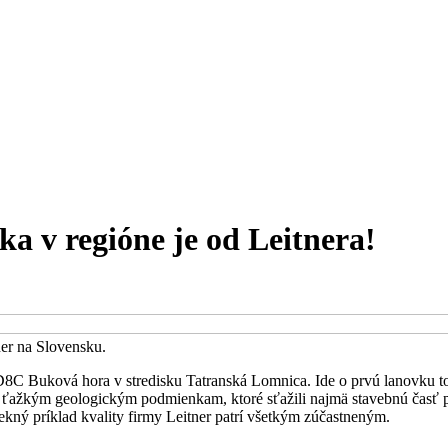
a v regióne je od Leitnera!
er na Slovensku.
8C Buková hora v stredisku Tatranská Lomnica. Ide o prvú lanovku t
k ťažkým geologickým podmienkam, ktoré sťažili najmä stavebnú časť pro
kný príklad kvality firmy Leitner patrí všetkým zúčastneným.