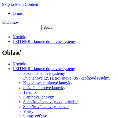
Skip to Main Content
O nás
Novinky
LEITNER - lanové dopravné systémy
Oblasť
Novinky
LEITNER - lanové dopravné systémy
Pozemné lanové systémy
Dvojlanové (2S) a trojlanové (3S) kabínové systémy
Kyvadlové kabínové lanovky
Pulzné kabínové lanovky
Telemix
Kabínové lanovky
Sedačkové lanovky - odpojiteľné
Sedačkové lanovky - pevné
Vleky
Šikmé výťahy