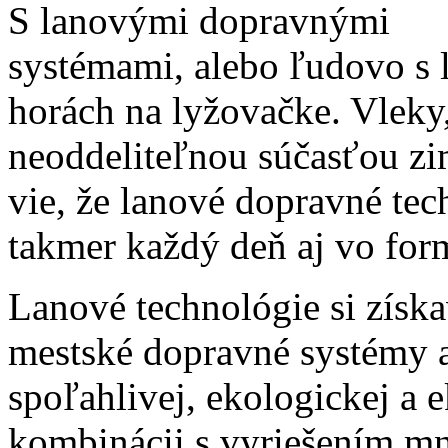
S lanovými dopravnými
systémami, alebo ľudovo s l
horách na lyžovačke. Vleky
neoddeliteľnou súčasťou z
vie, že lanové dopravné tec
takmer každý deň aj vo for
Lanové technológie si získ
mestské dopravné systémy a
spoľahlivej, ekologickej a
kombinácii s vyriešením m